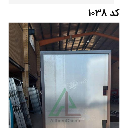
کد 1038