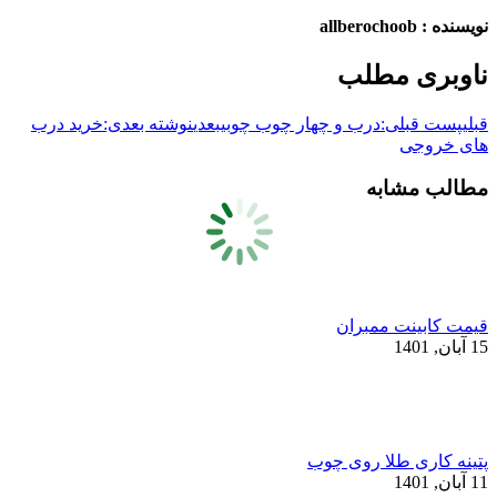
نویسنده :
allberochoob
ناوبری مطلب
قبلی
پست قبلی:
درب و چهار چوب چوبی
بعدی
نوشته بعدی:
خرید درب
های خروجی
مطالب مشابه
قیمت کابینت ممبران
15 آبان, 1401
پتینه کاری طلا روی چوب
11 آبان, 1401