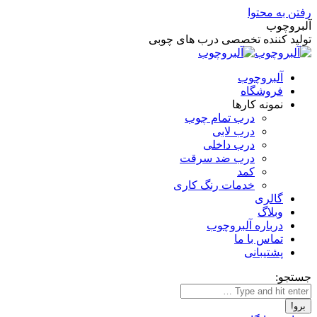
رفتن به محتوا
آلبروچوب
تولید کننده تخصصی درب های چوبی
آلبروچوب
فروشگاه
نمونه کارها
درب تمام چوب
درب لابی
درب داخلی
درب ضد سرقت
کمد
خدمات رنگ کاری
گالری
وبلاگ
درباره آلبروچوب
تماس با ما
پشتیبانی
جستجو: