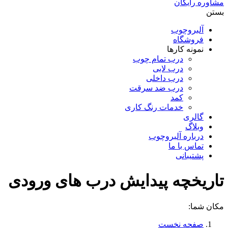
مشاوره رایگان
بستن
آلبروچوب
فروشگاه
نمونه کارها
درب تمام چوب
درب لابی
درب داخلی
درب ضد سرقت
کمد
خدمات رنگ کاری
گالری
وبلاگ
درباره آلبروچوب
تماس با ما
پشتیبانی
تاریخچه پیدایش درب های ورودی
مکان شما:
صفحه نخست