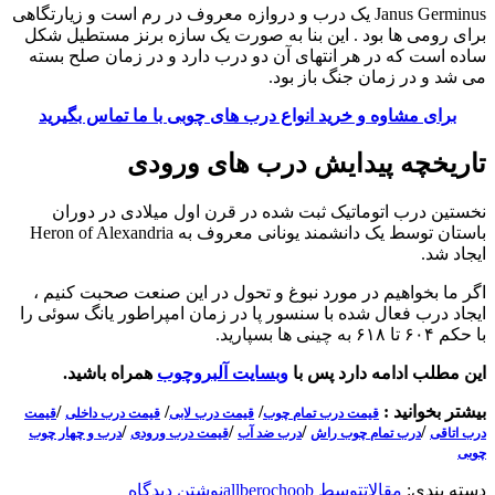
Janus Germinus یک درب و دروازه معروف در رم است و زیارتگاهی
برای رومی ها بود . این بنا به صورت یک سازه برنز مستطیل شکل
ساده است که در هر انتهای آن دو درب دارد و در زمان صلح بسته
می شد و در زمان جنگ باز بود.
برای مشاوه و خرید انواع درب های چوبی با ما تماس بگیرید
تاریخچه پیدایش درب های ورودی
نخستین درب اتوماتیک ثبت شده در قرن اول میلادی در دوران
باستان توسط یک دانشمند یونانی معروف به Heron of Alexandria
ایجاد شد.
اگر ما بخواهیم در مورد نبوغ و تحول در این صنعت صحبت کنیم ،
ایجاد درب فعال شده با سنسور پا در زمان امپراطور یانگ سوئی را
با حکم ۶۰۴ تا ۶۱۸ به چینی ها بسپارید.
این مطلب ادامه دارد پس با
وبسایت آلبروچوب
همراه باشید.
بیشتر بخوانید :
/
/
/
قیمت درب تمام چوب
قیمت درب لابی
قیمت درب داخلی
قیمت
/
/
/
/
درب اتاقی
درب تمام چوب راش
درب ضد آب
قیمت درب ورودی
درب و چهار چوب
چوبی
دسته بندی:
مقالات
توسط
allberochoob
نوشتن دیدگاه