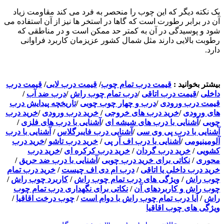
یک نکته دیگر که این چوب را منحصر به فرد می کند مقاومت زیاد
آن در برابر رطورت است که گاها در استخر ها نیز از آن استفاده می
شود و پوسیدگی در آن به کمتر حد ممکن است و در مناطقی که
رطوبت بالایی دارند مثل شمال کشور عزیزمان کاربرد فراوانی
دارد.
بیشتر بخوانید :
قیمت درب تمام چوب
/
قیمت درب لابی
/
قیمت درب
داخلی
/
قیمت درب اتاقی
/
درب تمام چوب راش
/
درب ضد آب
/
قیمت درب ورودی
/
درب و چهار چوب چوبی
/
تاریخچه پیدایش درب
های ورودی
/
خرید درب های خروجی
/
خرید درب ورودی
/
خرید درب
چوبی
/
آشنایی با درب های شیشه ای
/
آشنایی با درب های فلزی
/
آشنایی با درب پی وی سی
/
آشنایی درب فایبرگلاس
/
آشنایی با درب
آلومینیومی
/
آشنایی با درب اف آر پی
/
خرید درب تاشو
/
خرید درب
کشویی
/
خرید درب گردان
/
خرید درب کرکره ای
/
خرید درب
محوری
/
نکاتی برای خرید درب چوبی
/
آشنایی با درب ضد حریق
/
خرید درب داخلی یا اتاقی
/
درب ام دی اف چیست
/
خرید درب تمام
چوب راش
/
ویژگی های درب تمام چوب راش
/
کاربرد چوب راش
/
چوب راش و کاربردهای آن
/
نکاتی برای نگهداری درب تمام چوب
راش
/
آیا درب تمام چوب راش با دوام است
/
چوب درخت اقاقیا
/
ویژگی های چوب اقاقیا