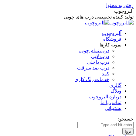
رفتن به محتوا
آلبروچوب
تولید کننده تخصصی درب های چوبی
آلبروچوب
فروشگاه
نمونه کارها
درب تمام چوب
درب لابی
درب داخلی
درب ضد سرقت
کمد
خدمات رنگ کاری
گالری
وبلاگ
درباره آلبروچوب
تماس با ما
پشتیبانی
جستجو: