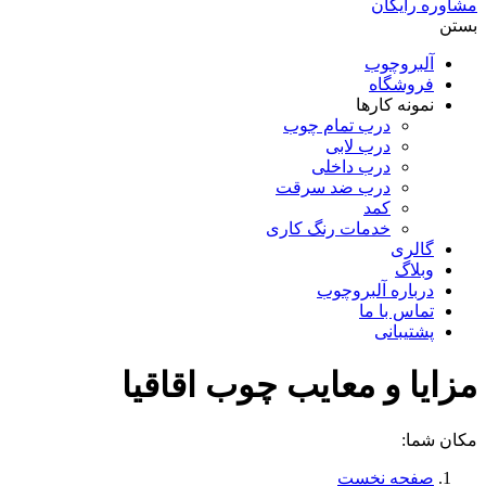
مشاوره رایگان
بستن
آلبروچوب
فروشگاه
نمونه کارها
درب تمام چوب
درب لابی
درب داخلی
درب ضد سرقت
کمد
خدمات رنگ کاری
گالری
وبلاگ
درباره آلبروچوب
تماس با ما
پشتیبانی
مزایا و معایب چوب اقاقیا
مکان شما:
صفحه نخست