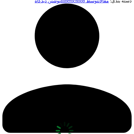
دسته بندی:
مقالات
توسط
allberochoob
نوشتن دیدگاه