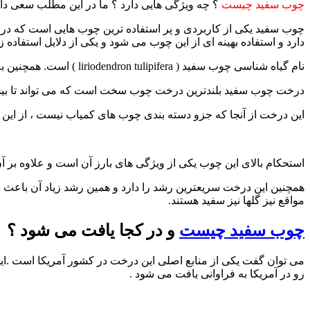
چوب سفید چیست
؟ چه ویژگی هایی دارد ؟ ما در این مطلب سعی دار
چوب سفید یکی از کاربردی و پر استفاده ترین چوب هایی است که در تول
دارد و استفاده بهینه ای از این چوب می شود و یکی از دلایل استفاده ز
نام گیاه شناسی چوب سفید ( liriodendron tulipifera ) است. همچنین به عنوان لاله ، درخت کمانچه ، صنوبر ، درخت لاله آمریکایی و صنوبر زرد شناخته می شود.
درخت چوب سفید بلندترین درخت چوب سخت است که می تواند تا بیش از ۴۵ متر رشد کند. ارتفاع درخت چیزی است که آن را با ارزش ترین درختان چوبی در ج
این درخت از آنجا که جزو دسته بندی چوب های کمیاب نیست ، از این
استحکام بالای این چوب یکی از ویژگی های بارز آن است و علاوه بر آ
همچنین این درخت سریعترین رشد را دارد و همین رشد زیاد آن باعث ش
مواقع نیز گلها نیز سفید هستند.
چوب سفید چیست
و در کجا یافت می شود ؟
می توان گفت یکی از منابع اصلی این درخت در کشور آمریکا است .این 
رو در آمریکا به فراوانی یافت می شود .