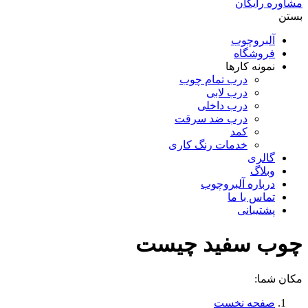
مشاوره رایگان
بستن
آلبروچوب
فروشگاه
نمونه کارها
درب تمام چوب
درب لابی
درب داخلی
درب ضد سرقت
کمد
خدمات رنگ کاری
گالری
وبلاگ
درباره آلبروچوب
تماس با ما
پشتیبانی
چوب سفید چیست
مکان شما:
صفحه نخست