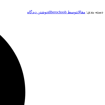
دسته بندی:
مقالات
توسط
allberochoob
نوشتن دیدگاه