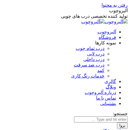
رفتن به محتوا
آلبروچوب
تولید کننده تخصصی درب های چوبی
آلبروچوب
فروشگاه
نمونه کارها
درب تمام چوب
درب لابی
درب داخلی
درب ضد سرقت
کمد
خدمات رنگ کاری
گالری
وبلاگ
درباره آلبروچوب
تماس با ما
پشتیبانی
جستجو: