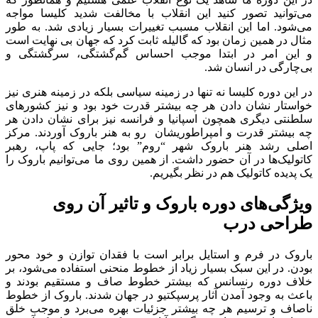
می‌توانید تصور کنید این انقلاب با مخالفت شدید کلیسا مواجه
می‌شود. اما این انقلاب مسبب تغییرات بسیار زیادی شد. به طور
مثال در همین زمان بود که گالیله ثابت کرد که جهان بی نهایت است
و این امر در ابتدا موجب احساس گم‌گشتگی، سرگشتگی و
بی‌چارگی در انسان شد.
در این دوره کلیسا نه تنها در زمینه سیاسی بلکه در زمینه هنری نیز
خواستار نشان دادن هر چه بیشتر قدرت خود بود و نیز کشورهای
سلطنتی دیگری همچون اسپانیا و فرانسه نیز برای نشان دادن هر
چه بیشتر قدرت و امپراطوریشان رو به هنر باروک آوردند. مرکز
اصلی رشد هنر باروک شهر “روم” بود؛ جایی که پاپ، رهبر
کاتولیک‌ها در آن حضور داشت. از همین روی ما می‌توانیم باروک را
یک پدیده کاتولیک هم در نظر بگیریم.
ویژگی‌های دوره باروک و تاثیر آن روی
طراحی درب
باروک در فرم و استایل برابر است با فقدان توازن و خود محور
بودن. در این سبک بسیار زیاد از خطوط منحنی استفاده می‌شود، بر
خلاف دوره رنسانس که بیشتر خطوط صاف و مستقیم بودند و
باعث به وجود آمدن آثار پرسپکتیو در جهان شدند. باروک از خطوط
ناصاف و ترسیم هر چه بیشتر جزئیات بهره می‌برد و موجب خلق