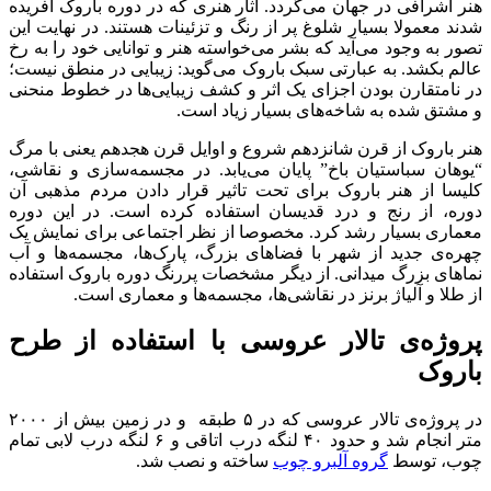
هنر اشرافی در جهان می‌گردد. آثار هنری که در دوره باروک آفریده
شدند معمولا بسیار شلوغ پر از رنگ و تزئینات هستند. در نهایت این
تصور به وجود می‌آید که بشر می‌خواسته هنر و توانایی خود را به رخ
عالم بکشد. به عبارتی سبک باروک می‌گوید: زیبایی در منطق نیست؛
در نامتقارن بودن اجزای یک اثر و کشف زیبایی‌ها در خطوط منحنی
و مشتق شده به شاخه‌های بسیار زیاد است.
هنر باروک از قرن شانزدهم شروع و اوایل قرن هجدهم یعنی با مرگ
“یوهان سباستیان باخ” پایان می‌یابد. در مجسمه‌سازی و نقاشی،
کلیسا از هنر باروک برای تحت تاثیر قرار دادن مردم مذهبی آن
دوره، از رنج و درد قدیسان استفاده ‌کرده است. در این دوره
معماری بسیار رشد کرد. مخصوصا از نظر اجتماعی برای نمایش یک
چهره‌ی جدید از شهر با فضاهای بزرگ، پارک‌ها، مجسمه‌ها و آب
نماهای بزرگ میدانی. از دیگر مشخصات پررنگ دوره باروک استفاده
از طلا و آلیاژ برنز در نقاشی‌ها، مجسمه‌ها و معماری است.
پروژه‌ی تالار عروسی با استفاده از طرح
باروک
در پروژه‌ی تالار عروسی که در ۵ طبقه و در زمین بیش از ۲۰۰۰
متر انجام شد و حدود ۴۰ لنگه درب اتاقی و ۶ لنگه درب لابی تمام
چوب، توسط
گروه آلبرو چوب
ساخته و نصب شد.