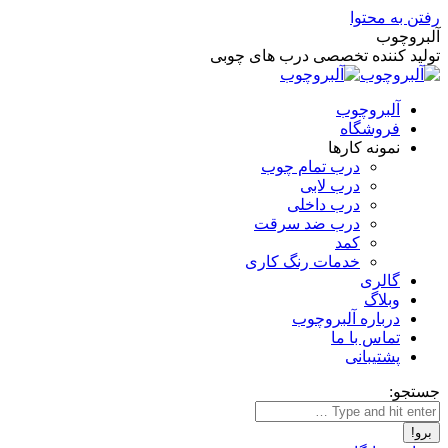
رفتن به محتوا
آلبروچوب
تولید کننده تخصصی درب های چوبی
آلبروچوب
فروشگاه
نمونه کارها
درب تمام چوب
درب لابی
درب داخلی
درب ضد سرقت
کمد
خدمات رنگ کاری
گالری
وبلاگ
درباره آلبروچوب
تماس با ما
پشتیبانی
جستجو: