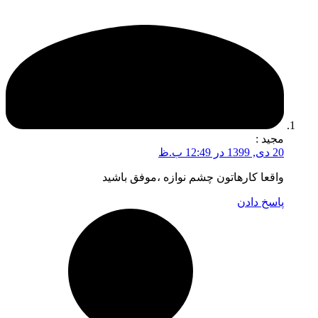
مجيد
:
20 دی, 1399 در 12:49 ب.ظ
واقعا کارهاتون چشم نوازه ،موفق باشید
پاسخ دادن