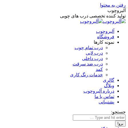
رفتن به محتوا
آلبروچوب
تولید کننده تخصصی درب های چوبی
آلبروچوب
فروشگاه
نمونه کارها
درب تمام چوب
درب لابی
درب داخلی
درب ضد سرقت
کمد
خدمات رنگ کاری
گالری
وبلاگ
درباره آلبروچوب
تماس با ما
پشتیبانی
جستجو: