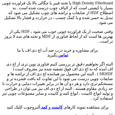
High Density Fiberboard یا تخته فیبر با چگالی بالا یک فراورده چوبی
بسیار با کیفیتی است که از الیاف چوب درست شده است . به
اصطلاح HDF از ضایعات و تراشه های چوب تشکیل می شود که
تبدیل به خمیر شده و با کمک چسب ، در حرارت و فشار بالا تشکیل
می شود .
وقتی صحبت از یک فراورده چوبی خوب می شود ، HDF یکی از
بهترین ها است که از لحاظ فناوری از MDF و تخته های سه لا بروز
تر است .
برای مشاوره و خرید درب ضد آب اچ دی اف با ما
تماس
بگیرید
البته اگر بخواهیم دقیق تر بررسی کنیم فناوری نوین تری از اچ دی
اف آمده که به اچ دی اف فوق تصفیه شده نیز معروف است (
SRHDF ) . البته این محصول نیز هماننده اچ دی اف از تراشه ها و
ضایعات چوبی درست می شود با این تفاوت که بافت فشرده تر و
مستحکم تری دارد و هر دو آن ها در برابر تغییرات دمایی و حرارت تا
حد زیادی مقاوم هستند . البته از اچ دی اف نیز می توان در طراحی
و تولید انواع کابینت ، انواع کمد و کابینت و سایر مصنوعات چوبی نیز
استفاده کرد .
برای مشاهده نمونه کارهای
کابینت
و
کمد
آلبروچوب کلیک کنید