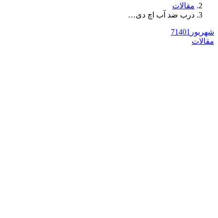
مقالات
درب ضد آب اچ دی…
شهریور
1401
7
مقالات