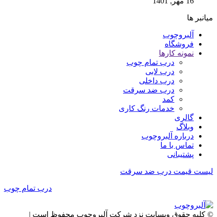
16 مهر, 1401
میانبر ها
آلبروچوب
فروشگاه
نمونه کارها
درب تمام چوب
درب لابی
درب داخلی
درب ضد سرقت
کمد
خدمات رنگ کاری
گالری
وبلاگ
درباره آلبروچوب
تماس با ما
پشتیبانی
لیست قیمت درب ضد سرقت
درب تمام چوب
© کلیه حقوق وبسایت نزد شرکت آلبروچوب محفوظ است |