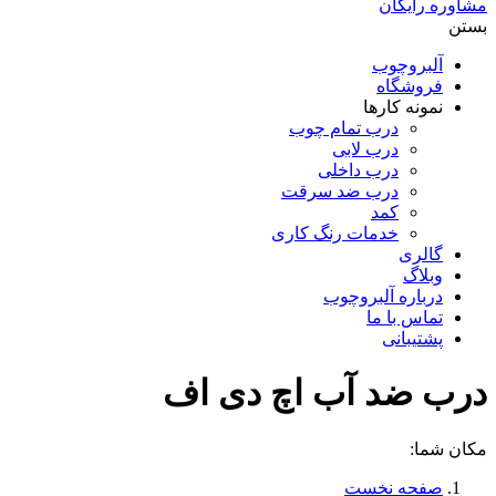
مشاوره رایگان
بستن
آلبروچوب
فروشگاه
نمونه کارها
درب تمام چوب
درب لابی
درب داخلی
درب ضد سرقت
کمد
خدمات رنگ کاری
گالری
وبلاگ
درباره آلبروچوب
تماس با ما
پشتیبانی
درب ضد آب اچ دی اف
مکان شما:
صفحه نخست