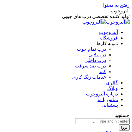
رفتن به محتوا
آلبروچوب
تولید کننده تخصصی درب های چوبی
آلبروچوب
فروشگاه
نمونه کارها
درب تمام چوب
درب لابی
درب داخلی
درب ضد سرقت
کمد
خدمات رنگ کاری
گالری
وبلاگ
درباره آلبروچوب
تماس با ما
پشتیبانی
جستجو: