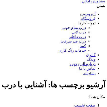
مشاوره رایگان
بستن
آلبروچوب
فروشگاه
نمونه کارها
درب تمام چوب
درب لابی
درب داخلی
درب ضد سرقت
کمد
خدمات رنگ کاری
گالری
وبلاگ
درباره آلبروچوب
تماس با ما
پشتیبانی
آرشیو برچسب ها:
آشنایی با درب
مکان شما:
صفحه نخست