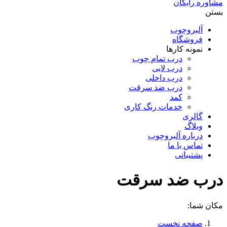
مشاوره رایگان
بستن
آلبروچوب
فروشگاه
نمونه کارها
درب تمام چوب
درب لابی
درب داخلی
درب ضد سرقت
کمد
خدمات رنگ کاری
گالری
وبلاگ
درباره آلبروچوب
تماس با ما
پشتیبانی
درب ضد سرقت
مکان شما:
صفحه نخست