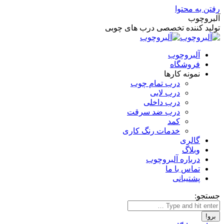
رفتن به محتوا
آلبروچوب
تولید کننده تخصصی درب های چوبی
آلبروچوب
فروشگاه
نمونه کارها
درب تمام چوب
درب لابی
درب داخلی
درب ضد سرقت
کمد
خدمات رنگ کاری
گالری
وبلاگ
درباره آلبروچوب
تماس با ما
پشتیبانی
جستجو: