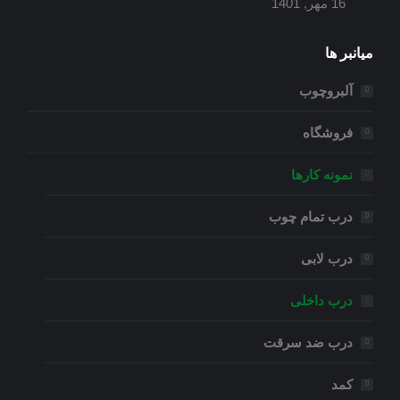
16 مهر, 1401
میانبر ها
آلبروچوب
فروشگاه
نمونه کارها
درب تمام چوب
درب لابی
درب داخلی
درب ضد سرقت
کمد