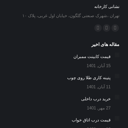
نشانی کارخانه
تهران ،شهرک صنعتی گلگون، خیابان اول غربی، پلاک ۱۰
ما را دنبال کنید در:
ایمیل
اینستاگرام
تلگرام
باز
باز
باز
مقاله های اخیر
کردن
کردن
کردن
برگه
برگه
برگه
قیمت کابینت ممبران
در
در
در
15 آبان, 1401
پنجره
پنجره
پنجره
جدید
جدید
جدید
پتینه کاری طلا روی چوب
11 آبان, 1401
خرید درب داخلی
27 مهر, 1401
قیمت درب اتاق خواب