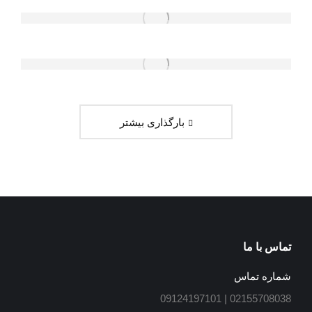
بارگذاری بیشتر
تماس با ما
شماره تماس
02155708038 | 09124197101