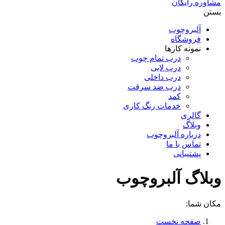
مشاوره رایگان
بستن
آلبروچوب
فروشگاه
نمونه کارها
درب تمام چوب
درب لابی
درب داخلی
درب ضد سرقت
کمد
خدمات رنگ کاری
گالری
وبلاگ
درباره آلبروچوب
تماس با ما
پشتیبانی
وبلاگ آلبروچوب
مکان شما:
صفحه نخست