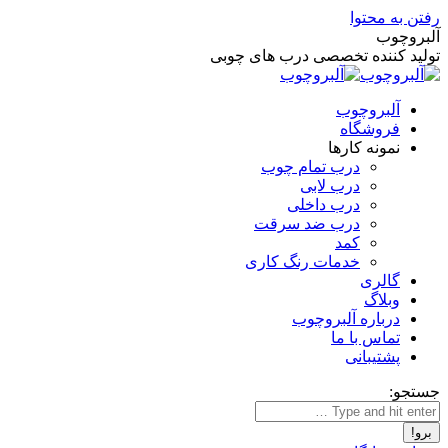
رفتن به محتوا
آلبروچوب
تولید کننده تخصصی درب های چوبی
آلبروچوب
فروشگاه
نمونه کارها
درب تمام چوب
درب لابی
درب داخلی
درب ضد سرقت
کمد
خدمات رنگ کاری
گالری
وبلاگ
درباره آلبروچوب
تماس با ما
پشتیبانی
جستجو: