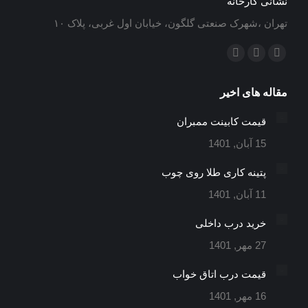
نشانی کارخانه
تهران ،شهرک صنعتی گلگون، خیابان اول غربی، پلاک ۱۰
ما را دنبال کنید در:
ایمیل
اینستاگرام
تلگرام
باز
باز
باز
مقاله های اخیر
کردن
کردن
کردن
برگه
برگه
برگه
قیمت کابینت ممبران
در
در
در
15 آبان, 1401
پنجره
پنجره
پنجره
جدید
جدید
جدید
پتینه کاری طلا روی چوب
11 آبان, 1401
خرید درب داخلی
27 مهر, 1401
قیمت درب اتاق خواب
16 مهر, 1401