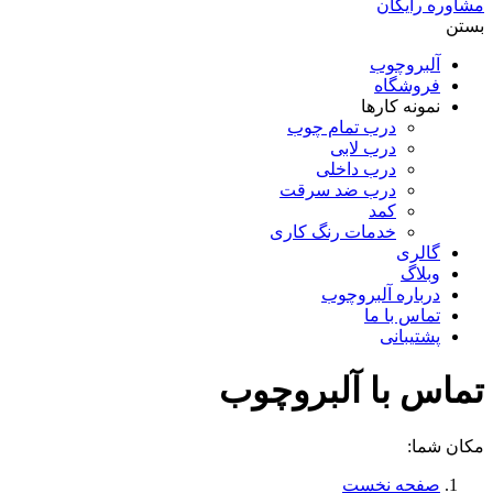
مشاوره رایگان
بستن
آلبروچوب
فروشگاه
نمونه کارها
درب تمام چوب
درب لابی
درب داخلی
درب ضد سرقت
کمد
خدمات رنگ کاری
گالری
وبلاگ
درباره آلبروچوب
تماس با ما
پشتیبانی
تماس با آلبروچوب
مکان شما:
صفحه نخست