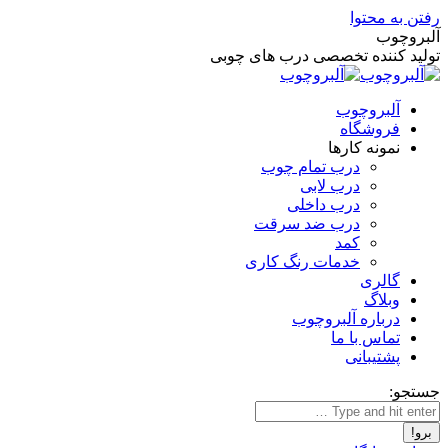
رفتن به محتوا
آلبروچوب
تولید کننده تخصصی درب های چوبی
آلبروچوب
فروشگاه
نمونه کارها
درب تمام چوب
درب لابی
درب داخلی
درب ضد سرقت
کمد
خدمات رنگ کاری
گالری
وبلاگ
درباره آلبروچوب
تماس با ما
پشتیبانی
جستجو: