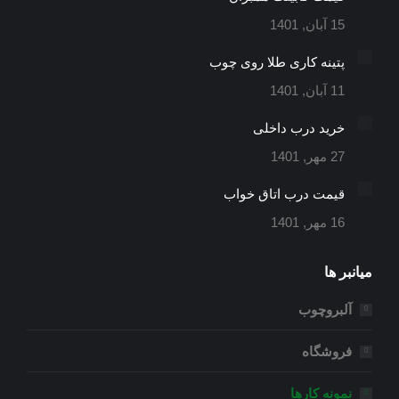
در
در
در
15 آبان, 1401
پنجره
پنجره
پنجره
جدید
جدید
جدید
پتینه کاری طلا روی چوب
11 آبان, 1401
خرید درب داخلی
27 مهر, 1401
قیمت درب اتاق خواب
16 مهر, 1401
میانبر ها
آلبروچوب
فروشگاه
نمونه کارها