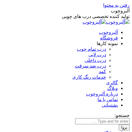
رفتن به محتوا
آلبروچوب
تولید کننده تخصصی درب های چوبی
آلبروچوب
فروشگاه
نمونه کارها
درب تمام چوب
درب لابی
درب داخلی
درب ضد سرقت
کمد
خدمات رنگ کاری
گالری
وبلاگ
درباره آلبروچوب
تماس با ما
پشتیبانی
جستجو: