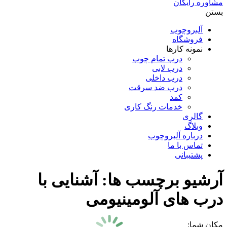
مشاوره رایگان
بستن
آلبروچوب
فروشگاه
نمونه کارها
درب تمام چوب
درب لابی
درب داخلی
درب ضد سرقت
کمد
خدمات رنگ کاری
گالری
وبلاگ
درباره آلبروچوب
تماس با ما
پشتیبانی
آرشیو برچسب ها:
آشنایی با
درب های آلومینیومی
مکان شما: