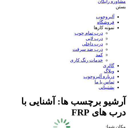
مشاوره رایگان
بستن
آلبروچوب
فروشگاه
نمونه کارها
درب تمام چوب
درب لابی
درب داخلی
درب ضد سرقت
کمد
خدمات رنگ کاری
گالری
وبلاگ
درباره آلبروچوب
تماس با ما
پشتیبانی
آرشیو برچسب ها:
آشنایی با
درب های FRP
مکان شما: