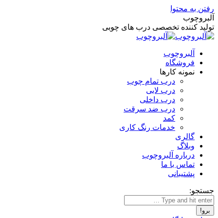
رفتن به محتوا
آلبروچوب
تولید کننده تخصصی درب های چوبی
آلبروچوب
فروشگاه
نمونه کارها
درب تمام چوب
درب لابی
درب داخلی
درب ضد سرقت
کمد
خدمات رنگ کاری
گالری
وبلاگ
درباره آلبروچوب
تماس با ما
پشتیبانی
جستجو: