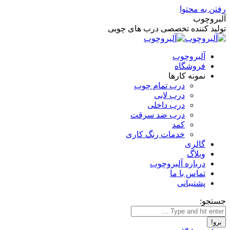
رفتن به محتوا
آلبروچوب
تولید کننده تخصصی درب های چوبی
آلبروچوب
فروشگاه
نمونه کارها
درب تمام چوب
درب لابی
درب داخلی
درب ضد سرقت
کمد
خدمات رنگ کاری
گالری
وبلاگ
درباره آلبروچوب
تماس با ما
پشتیبانی
جستجو: