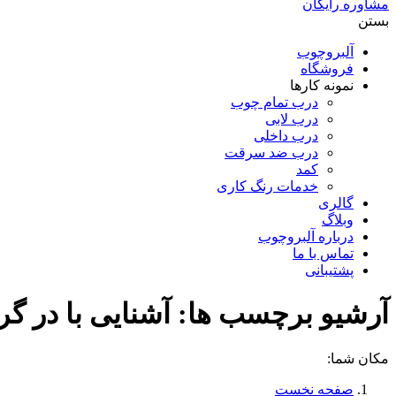
مشاوره رایگان
بستن
آلبروچوب
فروشگاه
نمونه کارها
درب تمام چوب
درب لابی
درب داخلی
درب ضد سرقت
کمد
خدمات رنگ کاری
گالری
وبلاگ
درباره آلبروچوب
تماس با ما
پشتیبانی
آرشیو برچسب ها:
آشنایی با در گر
مکان شما:
صفحه نخست