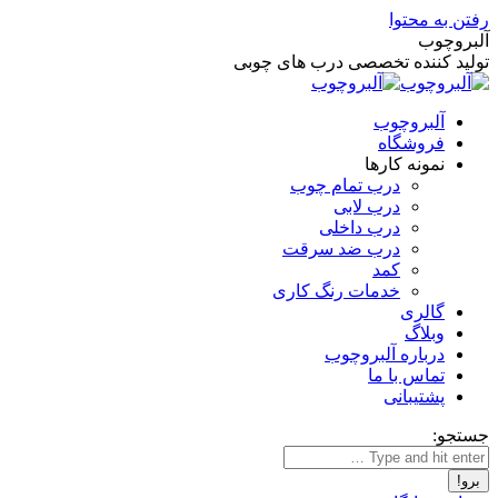
رفتن به محتوا
آلبروچوب
تولید کننده تخصصی درب های چوبی
آلبروچوب
فروشگاه
نمونه کارها
درب تمام چوب
درب لابی
درب داخلی
درب ضد سرقت
کمد
خدمات رنگ کاری
گالری
وبلاگ
درباره آلبروچوب
تماس با ما
پشتیبانی
جستجو: