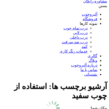
مشاوره رایگان
بستن
آلبروچوب
فروشگاه
نمونه کارها
درب تمام چوب
درب لابی
درب داخلی
درب ضد سرقت
کمد
خدمات رنگ کاری
گالری
وبلاگ
درباره آلبروچوب
تماس با ما
پشتیبانی
آرشیو برچسب ها:
استفاده از
چوب سفید
مکان شما: