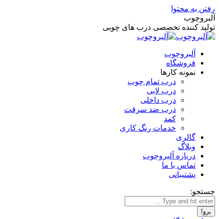
رفتن به محتوا
آلبروچوب
تولید کننده تخصصی درب های چوبی
آلبروچوب
فروشگاه
نمونه کارها
درب تمام چوب
درب لابی
درب داخلی
درب ضد سرقت
کمد
خدمات رنگ کاری
گالری
وبلاگ
درباره آلبروچوب
تماس با ما
پشتیبانی
جستجو: