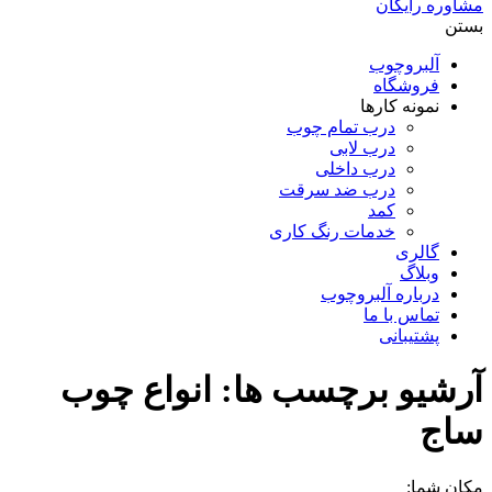
مشاوره رایگان
بستن
آلبروچوب
فروشگاه
نمونه کارها
درب تمام چوب
درب لابی
درب داخلی
درب ضد سرقت
کمد
خدمات رنگ کاری
گالری
وبلاگ
درباره آلبروچوب
تماس با ما
پشتیبانی
آرشیو برچسب ها:
انواع چوب
ساج
مکان شما: