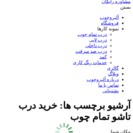
مشاوره رایگان
بستن
آلبروچوب
فروشگاه
نمونه کارها
درب تمام چوب
درب لابی
درب داخلی
درب ضد سرقت
کمد
خدمات رنگ کاری
گالری
وبلاگ
درباره آلبروچوب
تماس با ما
پشتیبانی
آرشیو برچسب ها:
خرید درب
تاشو تمام چوب
مکان شما: