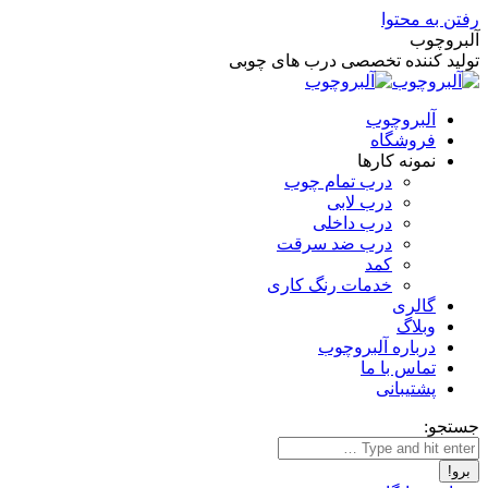
رفتن به محتوا
آلبروچوب
تولید کننده تخصصی درب های چوبی
آلبروچوب
فروشگاه
نمونه کارها
درب تمام چوب
درب لابی
درب داخلی
درب ضد سرقت
کمد
خدمات رنگ کاری
گالری
وبلاگ
درباره آلبروچوب
تماس با ما
پشتیبانی
جستجو: