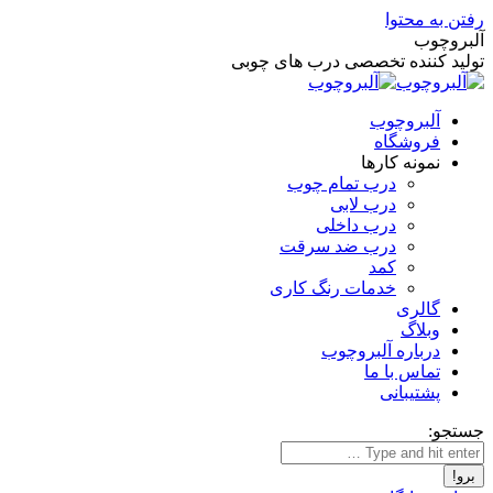
رفتن به محتوا
آلبروچوب
تولید کننده تخصصی درب های چوبی
آلبروچوب
فروشگاه
نمونه کارها
درب تمام چوب
درب لابی
درب داخلی
درب ضد سرقت
کمد
خدمات رنگ کاری
گالری
وبلاگ
درباره آلبروچوب
تماس با ما
پشتیبانی
جستجو: