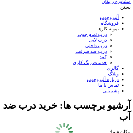
مشاوره رایگان
بستن
آلبروچوب
فروشگاه
نمونه کارها
درب تمام چوب
درب لابی
درب داخلی
درب ضد سرقت
کمد
خدمات رنگ کاری
گالری
وبلاگ
درباره آلبروچوب
تماس با ما
پشتیبانی
آرشیو برچسب ها:
خرید درب ضد
آب
مکان شما: