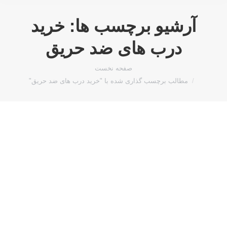
آرشیو برچسب ها:
خرید
درب های ضد حریق
مکان شما:
صفحه نخست
مطالب برچسب گذاری شده با "خرید درب های ضد حریق"