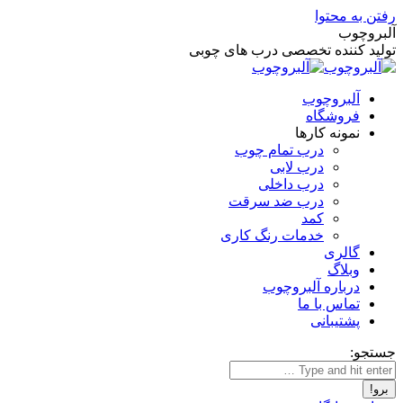
رفتن به محتوا
آلبروچوب
تولید کننده تخصصی درب های چوبی
آلبروچوب
فروشگاه
نمونه کارها
درب تمام چوب
درب لابی
درب داخلی
درب ضد سرقت
کمد
خدمات رنگ کاری
گالری
وبلاگ
درباره آلبروچوب
تماس با ما
پشتیبانی
جستجو: