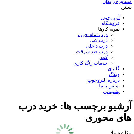
مشاوره رایگان
بستن
آلبروچوب
فروشگاه
نمونه کارها
درب تمام چوب
درب لابی
درب داخلی
درب ضد سرقت
کمد
خدمات رنگ کاری
گالری
وبلاگ
درباره آلبروچوب
تماس با ما
پشتیبانی
آرشیو برچسب ها:
خرید درب
های محوری
مکان شما: