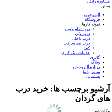
مشاوره رایگان
بستن
آلبروچوب
فروشگاه
نمونه کارها
درب تمام چوب
درب لابی
درب داخلی
درب ضد سرقت
کمد
خدمات رنگ کاری
گالری
وبلاگ
درباره آلبروچوب
تماس با ما
پشتیبانی
آرشیو برچسب ها:
خرید درب
های گردان
مکان شما: