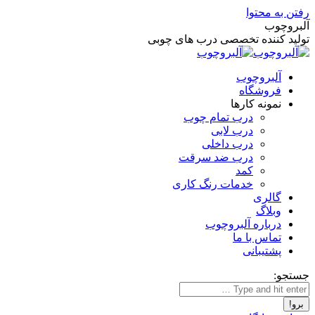
رفتن به محتوا
آلبروچوب
تولید کننده تخصصی درب های چوبی
آلبروچوب
فروشگاه
نمونه کارها
درب تمام چوب
درب لابی
درب داخلی
درب ضد سرقت
کمد
خدمات رنگ کاری
گالری
وبلاگ
درباره آلبروچوب
تماس با ما
پشتیبانی
جستجو: