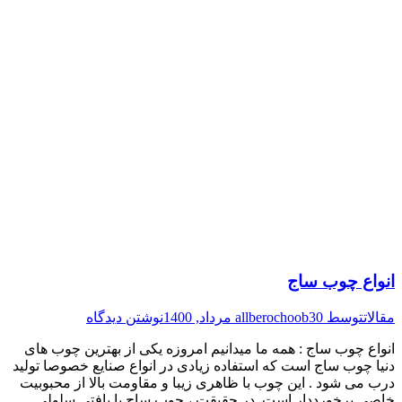
انواع چوب ساج
مقالات
توسط
30 مرداد, 1400
allberochoob
نوشتن دیدگاه
انواع چوب ساج : همه ما میدانیم امروزه یکی از بهترین چوب های
دنیا چوب ساج است که استفاده زیادی در انواع صنایع خصوصا تولید
درب می شود . این چوب با ظاهری زیبا و مقاومت بالا از محبوبیت
خاصی برخورددار است. در حقیقت ، چوب ساج با بافتی سلولی