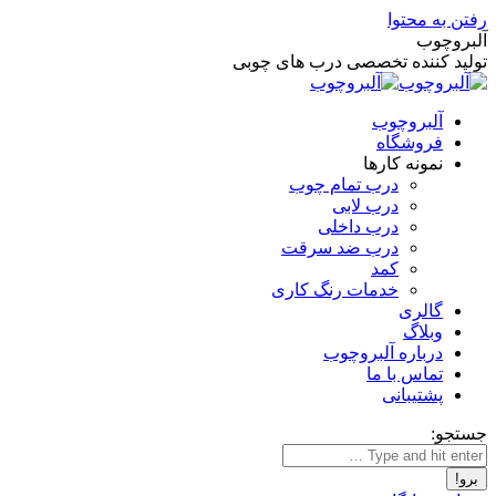
رفتن به محتوا
آلبروچوب
تولید کننده تخصصی درب های چوبی
آلبروچوب
فروشگاه
نمونه کارها
درب تمام چوب
درب لابی
درب داخلی
درب ضد سرقت
کمد
خدمات رنگ کاری
گالری
وبلاگ
درباره آلبروچوب
تماس با ما
پشتیبانی
جستجو: