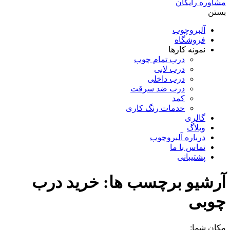
مشاوره رایگان
بستن
آلبروچوب
فروشگاه
نمونه کارها
درب تمام چوب
درب لابی
درب داخلی
درب ضد سرقت
کمد
خدمات رنگ کاری
گالری
وبلاگ
درباره آلبروچوب
تماس با ما
پشتیبانی
آرشیو برچسب ها:
خرید درب
چوبی
مکان شما: