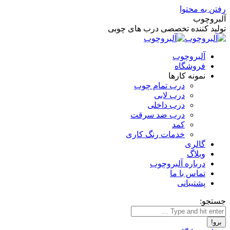
رفتن به محتوا
آلبروچوب
تولید کننده تخصصی درب های چوبی
آلبروچوب
فروشگاه
نمونه کارها
درب تمام چوب
درب لابی
درب داخلی
درب ضد سرقت
کمد
خدمات رنگ کاری
گالری
وبلاگ
درباره آلبروچوب
تماس با ما
پشتیبانی
جستجو: