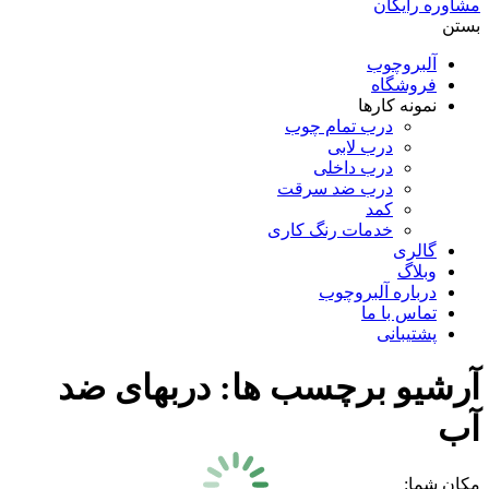
مشاوره رایگان
بستن
آلبروچوب
فروشگاه
نمونه کارها
درب تمام چوب
درب لابی
درب داخلی
درب ضد سرقت
کمد
خدمات رنگ کاری
گالری
وبلاگ
درباره آلبروچوب
تماس با ما
پشتیبانی
آرشیو برچسب ها:
دربهای ضد
آب
مکان شما: