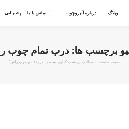
وبلاگ
درباره آلبروچوب
تماس با ما
پشتیبانی
یو برچسب ها:
درب تمام چوب ر
مکان شما:
صفحه نخست
مطالب برچسب گذاری شده با "درب تمام چوب راش"