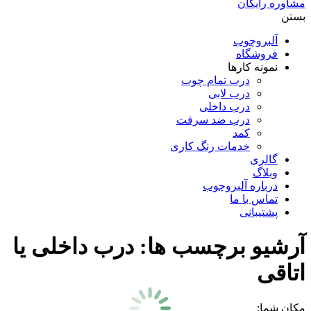
مشاوره رایگان
بستن
آلبروچوب
فروشگاه
نمونه کارها
درب تمام چوب
درب لابی
درب داخلی
درب ضد سرقت
کمد
خدمات رنگ کاری
گالری
وبلاگ
درباره آلبروچوب
تماس با ما
پشتیبانی
آرشیو برچسب ها:
درب داخلی یا
اتاقی
مکان شما: