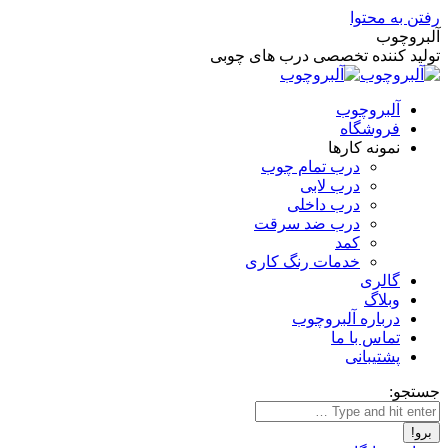
رفتن به محتوا
آلبروچوب
تولید کننده تخصصی درب های چوبی
آلبروچوب
فروشگاه
نمونه کارها
درب تمام چوب
درب لابی
درب داخلی
درب ضد سرقت
کمد
خدمات رنگ کاری
گالری
وبلاگ
درباره آلبروچوب
تماس با ما
پشتیبانی
جستجو: