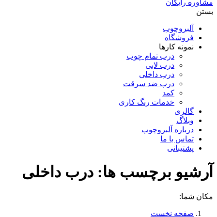
مشاوره رایگان
بستن
آلبروچوب
فروشگاه
نمونه کارها
درب تمام چوب
درب لابی
درب داخلی
درب ضد سرقت
کمد
خدمات رنگ کاری
گالری
وبلاگ
درباره آلبروچوب
تماس با ما
پشتیبانی
آرشیو برچسب ها:
درب داخلی
مکان شما:
صفحه نخست