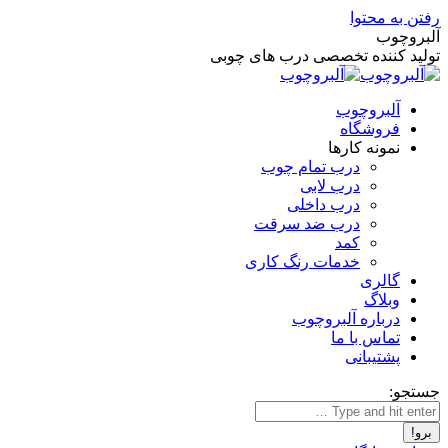
رفتن به محتوا
آلبروچوب
تولید کننده تخصصی درب های چوبی
آلبروچوب
فروشگاه
نمونه کارها
درب تمام چوب
درب لابی
درب داخلی
درب ضد سرقت
کمد
خدمات رنگ کاری
گالری
وبلاگ
درباره آلبروچوب
تماس با ما
پشتیبانی
جستجو: