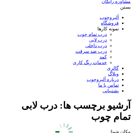
مشاوره رایگان
بستن
آلبروچوب
فروشگاه
نمونه کارها
درب تمام چوب
درب لابی
درب داخلی
درب ضد سرقت
کمد
خدمات رنگ کاری
گالری
وبلاگ
درباره آلبروچوب
تماس با ما
پشتیبانی
آرشیو برچسب ها:
درب لابی
تمام چوب
مکان شما: