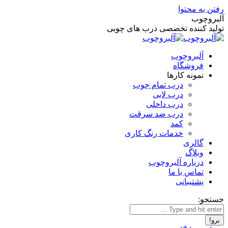
رفتن به محتوا
آلبروچوب
تولید کننده تخصصی درب های چوبی
آلبروچوب
فروشگاه
نمونه کارها
درب تمام چوب
درب لابی
درب داخلی
درب ضد سرقت
کمد
خدمات رنگ کاری
گالری
وبلاگ
درباره آلبروچوب
تماس با ما
پشتیبانی
جستجو: