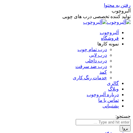
رفتن به محتوا
آلبروچوب
تولید کننده تخصصی درب های چوبی
آلبروچوب
فروشگاه
نمونه کارها
درب تمام چوب
درب لابی
درب داخلی
درب ضد سرقت
کمد
خدمات رنگ کاری
گالری
وبلاگ
درباره آلبروچوب
تماس با ما
پشتیبانی
جستجو: