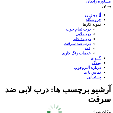
مشاوره رایگان
بستن
آلبروچوب
فروشگاه
نمونه کارها
درب تمام چوب
درب لابی
درب داخلی
درب ضد سرقت
کمد
خدمات رنگ کاری
گالری
وبلاگ
درباره آلبروچوب
تماس با ما
پشتیبانی
آرشیو برچسب ها:
درب لابی ضد
سرقت
مکان شما: