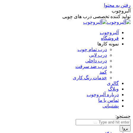
رفتن به محتوا
آلبروچوب
تولید کننده تخصصی درب های چوبی
آلبروچوب
فروشگاه
نمونه کارها
درب تمام چوب
درب لابی
درب داخلی
درب ضد سرقت
کمد
خدمات رنگ کاری
گالری
وبلاگ
درباره آلبروچوب
تماس با ما
پشتیبانی
جستجو: