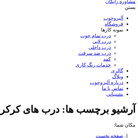
مشاوره رایگان
بستن
آلبروچوب
فروشگاه
نمونه کارها
درب تمام چوب
درب لابی
درب داخلی
درب ضد سرقت
کمد
خدمات رنگ کاری
گالری
وبلاگ
درباره آلبروچوب
تماس با ما
پشتیبانی
آرشیو برچسب ها:
درب های کرکره
مکان شما:
صفحه نخست