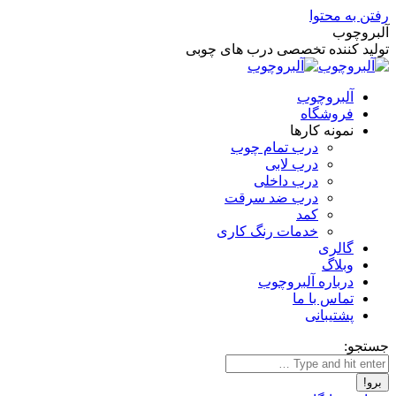
رفتن به محتوا
آلبروچوب
تولید کننده تخصصی درب های چوبی
آلبروچوب
فروشگاه
نمونه کارها
درب تمام چوب
درب لابی
درب داخلی
درب ضد سرقت
کمد
خدمات رنگ کاری
گالری
وبلاگ
درباره آلبروچوب
تماس با ما
پشتیبانی
جستجو: