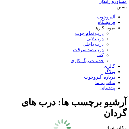
مشاوره رایگان
بستن
آلبروچوب
فروشگاه
نمونه کارها
درب تمام چوب
درب لابی
درب داخلی
درب ضد سرقت
کمد
خدمات رنگ کاری
گالری
وبلاگ
درباره آلبروچوب
تماس با ما
پشتیبانی
آرشیو برچسب ها:
درب های
گردان
مکان شما: