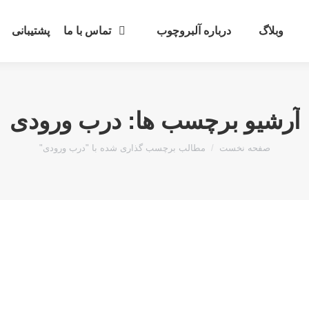
وبلاگ
درباره آلبروچوب
تماس با ما
پشتیبانی
آرشیو برچسب ها:
درب ورودی
مکان شما:
صفحه نخست
مطالب برچسب گذاری شده با "درب ورودی"