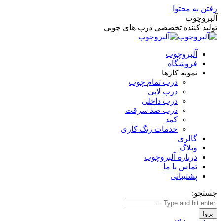
رفتن به محتوا
آلبروچوب
تولید کننده تخصصی درب های چوبی
آلبروچوب
فروشگاه
نمونه کارها
درب تمام چوب
درب لابی
درب داخلی
درب ضد سرقت
کمد
خدمات رنگ کاری
گالری
وبلاگ
درباره آلبروچوب
تماس با ما
پشتیبانی
جستجو: