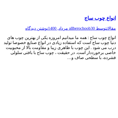
انواع چوب ساج
مقالات
توسط
30 مرداد, 1400
allberochoob
نوشتن دیدگاه
انواع چوب ساج : همه ما میدانیم امروزه یکی از بهترین چوب های
دنیا چوب ساج است که استفاده زیادی در انواع صنایع خصوصا تولید
درب می شود . این چوب با ظاهری زیبا و مقاومت بالا از محبوبیت
خاصی برخورددار است. در حقیقت ، چوب ساج با بافتی سلولی
فشرده​​، با سطحی صاف و…