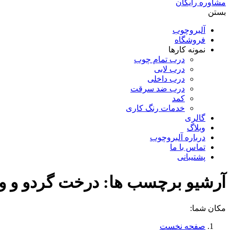
مشاوره رایگان
بستن
آلبروچوب
فروشگاه
نمونه کارها
درب تمام چوب
درب لابی
درب داخلی
درب ضد سرقت
کمد
خدمات رنگ کاری
گالری
وبلاگ
درباره آلبروچوب
تماس با ما
پشتیبانی
آرشیو برچسب ها:
درخت گردو و و
مکان شما:
صفحه نخست