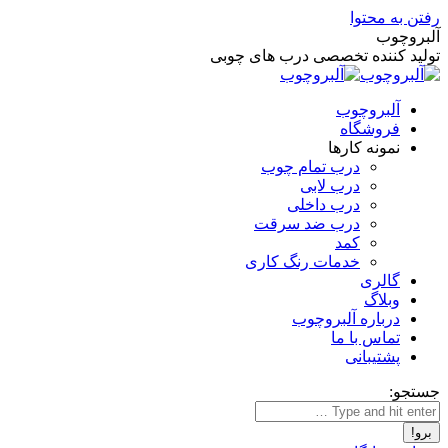
رفتن به محتوا
آلبروچوب
تولید کننده تخصصی درب های چوبی
آلبروچوب
فروشگاه
نمونه کارها
درب تمام چوب
درب لابی
درب داخلی
درب ضد سرقت
کمد
خدمات رنگ کاری
گالری
وبلاگ
درباره آلبروچوب
تماس با ما
پشتیبانی
جستجو: