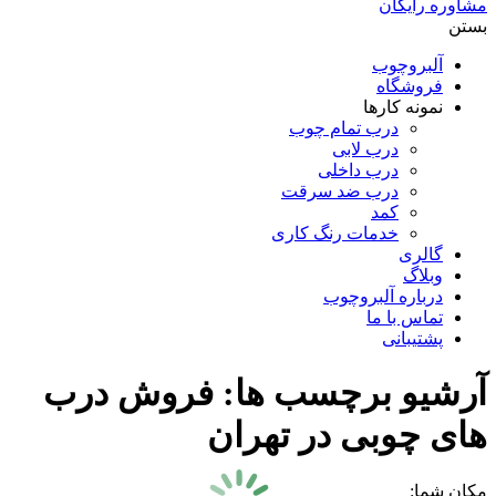
مشاوره رایگان
بستن
آلبروچوب
فروشگاه
نمونه کارها
درب تمام چوب
درب لابی
درب داخلی
درب ضد سرقت
کمد
خدمات رنگ کاری
گالری
وبلاگ
درباره آلبروچوب
تماس با ما
پشتیبانی
آرشیو برچسب ها:
فروش درب
های چوبی در تهران
مکان شما: