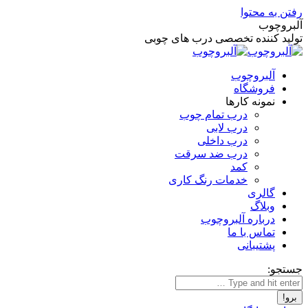
رفتن به محتوا
آلبروچوب
تولید کننده تخصصی درب های چوبی
آلبروچوب
فروشگاه
نمونه کارها
درب تمام چوب
درب لابی
درب داخلی
درب ضد سرقت
کمد
خدمات رنگ کاری
گالری
وبلاگ
درباره آلبروچوب
تماس با ما
پشتیبانی
جستجو: