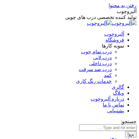
رفتن به محتوا
آلبروچوب
تولید کننده تخصصی درب های چوبی
آلبروچوب
فروشگاه
نمونه کارها
درب تمام چوب
درب لابی
درب داخلی
درب ضد سرقت
کمد
خدمات رنگ کاری
گالری
وبلاگ
درباره آلبروچوب
تماس با ما
پشتیبانی
جستجو: