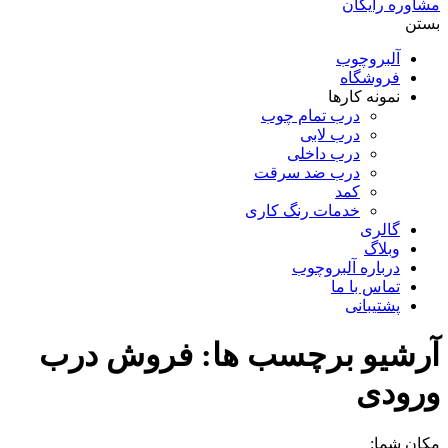
مشاوره رایگان
بستن
آلبروچوب
فروشگاه
نمونه کارها
درب تمام چوب
درب لابی
درب داخلی
درب ضد سرقت
کمد
خدمات رنگ کاری
گالری
وبلاگ
درباره آلبروچوب
تماس با ما
پشتیبانی
آرشیو برچسب ها:
فروش درب
ورودی
مکان شما: