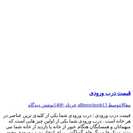
قیمت درب ورودی
مقالات
توسط
13 خرداد, 1400
allberochoob
نوشتن دیدگاه
قیمت درب ورودی : درب ورودی شما یکی از کلیدی ترین عناصر در
هر خانه است . درب ورودی شما یکی از اولین چیز هایی است که
میهمانان و همسایگان هنگام عبور از خانه یا بازدید از خانه شما می
بینند. سبک ها و رنگ های گوناگونی برای انتخاب درب ورودی وجود