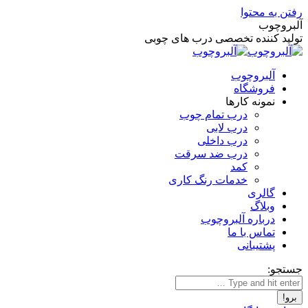
رفتن به محتوا
آلبروچوب
تولید کننده تخصصی درب های چوبی
آلبروچوب
فروشگاه
نمونه کارها
درب تمام چوب
درب لابی
درب داخلی
درب ضد سرقت
کمد
خدمات رنگ کاری
گالری
وبلاگ
درباره آلبروچوب
تماس با ما
پشتیبانی
جستجو: