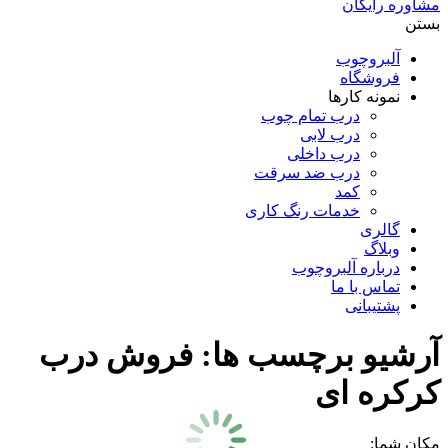
مشاوره رایگان
بستن
آلبروچوب
فروشگاه
نمونه کارها
درب تمام چوب
درب لابی
درب داخلی
درب ضد سرقت
کمد
خدمات رنگ کاری
گالری
وبلاگ
درباره آلبروچوب
تماس با ما
پشتیبانی
آرشیو برچسب ها:
فروش درب
کرکره ای
مکان شما: