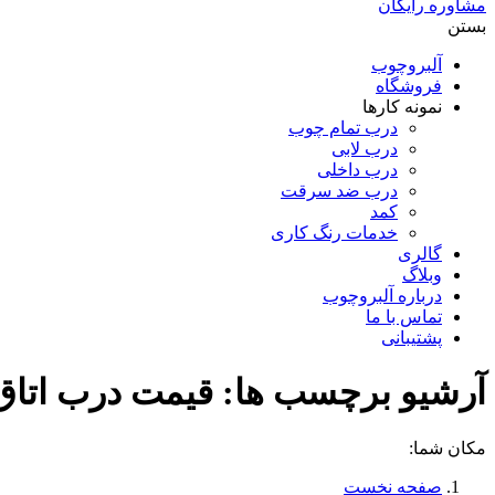
مشاوره رایگان
بستن
آلبروچوب
فروشگاه
نمونه کارها
درب تمام چوب
درب لابی
درب داخلی
درب ضد سرقت
کمد
خدمات رنگ کاری
گالری
وبلاگ
درباره آلبروچوب
تماس با ما
پشتیبانی
آرشیو برچسب ها:
قيمت درب اتاق
مکان شما:
صفحه نخست