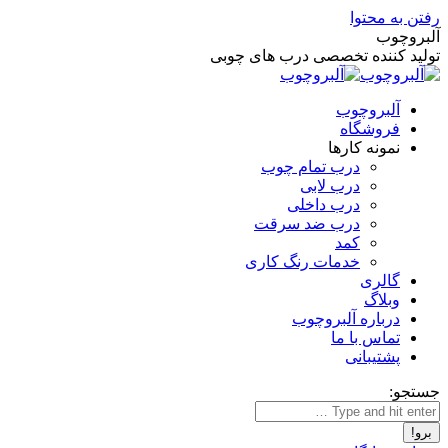
رفتن به محتوا
آلبروچوب
تولید کننده تخصصی درب های چوبی
آلبروچوب
فروشگاه
نمونه کارها
درب تمام چوب
درب لابی
درب داخلی
درب ضد سرقت
کمد
خدمات رنگ کاری
گالری
وبلاگ
درباره آلبروچوب
تماس با ما
پشتیبانی
جستجو: