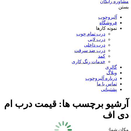
مشاوره رایگان
بستن
آلبروچوب
فروشگاه
نمونه کارها
درب تمام چوب
درب لابی
درب داخلی
درب ضد سرقت
کمد
خدمات رنگ کاری
گالری
وبلاگ
درباره آلبروچوب
تماس با ما
پشتیبانی
آرشیو برچسب ها:
قیمت درب ام
دی اف
مکان شما: