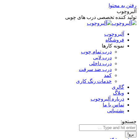
رفتن به محتوا
آلبروچوب
تولید کننده تخصصی درب های چوبی
آلبروچوب
فروشگاه
نمونه کارها
درب تمام چوب
درب لابی
درب داخلی
درب ضد سرقت
کمد
خدمات رنگ کاری
گالری
وبلاگ
درباره آلبروچوب
تماس با ما
پشتیبانی
جستجو: