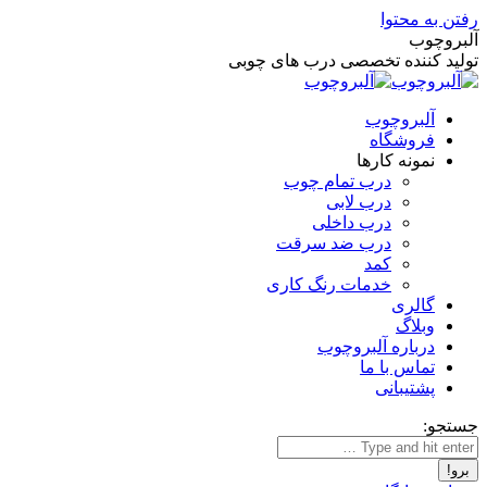
رفتن به محتوا
آلبروچوب
تولید کننده تخصصی درب های چوبی
آلبروچوب
فروشگاه
نمونه کارها
درب تمام چوب
درب لابی
درب داخلی
درب ضد سرقت
کمد
خدمات رنگ کاری
گالری
وبلاگ
درباره آلبروچوب
تماس با ما
پشتیبانی
جستجو: