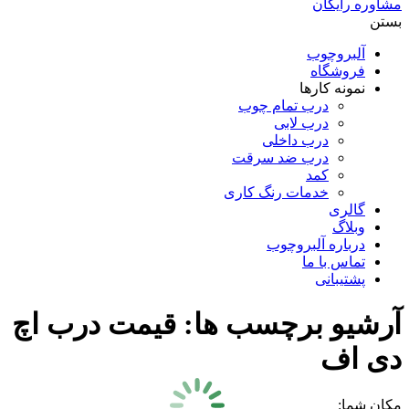
مشاوره رایگان
بستن
آلبروچوب
فروشگاه
نمونه کارها
درب تمام چوب
درب لابی
درب داخلی
درب ضد سرقت
کمد
خدمات رنگ کاری
گالری
وبلاگ
درباره آلبروچوب
تماس با ما
پشتیبانی
آرشیو برچسب ها:
قیمت درب اچ
دی اف
مکان شما: