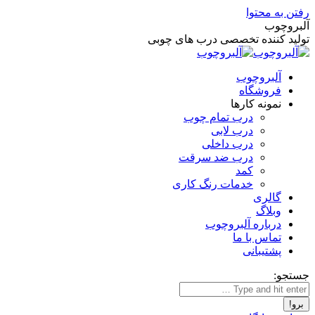
رفتن به محتوا
آلبروچوب
تولید کننده تخصصی درب های چوبی
آلبروچوب
فروشگاه
نمونه کارها
درب تمام چوب
درب لابی
درب داخلی
درب ضد سرقت
کمد
خدمات رنگ کاری
گالری
وبلاگ
درباره آلبروچوب
تماس با ما
پشتیبانی
جستجو: