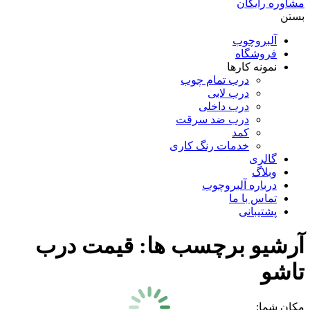
مشاوره رایگان
بستن
آلبروچوب
فروشگاه
نمونه کارها
درب تمام چوب
درب لابی
درب داخلی
درب ضد سرقت
کمد
خدمات رنگ کاری
گالری
وبلاگ
درباره آلبروچوب
تماس با ما
پشتیبانی
آرشیو برچسب ها:
قیمت درب
تاشو
مکان شما: