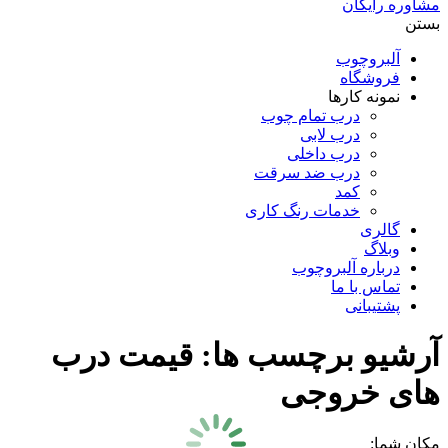
مشاوره رایگان
بستن
آلبروچوب
فروشگاه
نمونه کارها
درب تمام چوب
درب لابی
درب داخلی
درب ضد سرقت
کمد
خدمات رنگ کاری
گالری
وبلاگ
درباره آلبروچوب
تماس با ما
پشتیبانی
آرشیو برچسب ها:
قیمت درب
های خروجی
مکان شما: