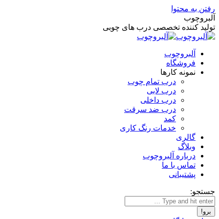
رفتن به محتوا
آلبروچوب
تولید کننده تخصصی درب های چوبی
آلبروچوب
فروشگاه
نمونه کارها
درب تمام چوب
درب لابی
درب داخلی
درب ضد سرقت
کمد
خدمات رنگ کاری
گالری
وبلاگ
درباره آلبروچوب
تماس با ما
پشتیبانی
جستجو: