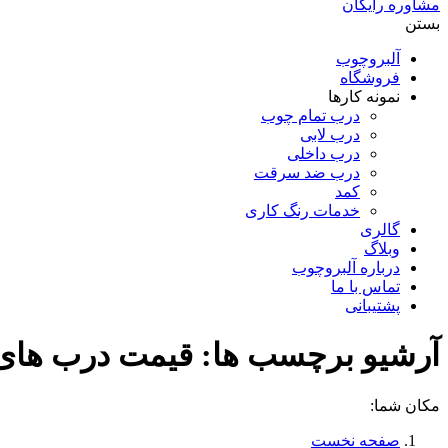
مشاوره رایگان
بستن
آلبروچوب
فروشگاه
نمونه کارها
درب تمام چوب
درب لابی
درب داخلی
درب ضد سرقت
کمد
خدمات رنگ کاری
گالری
وبلاگ
درباره آلبروچوب
تماس با ما
پشتیبانی
آرشیو برچسب ها:
قیمت درب های 
مکان شما:
صفحه نخست