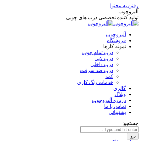
رفتن به محتوا
آلبروچوب
تولید کننده تخصصی درب های چوبی
آلبروچوب
فروشگاه
نمونه کارها
درب تمام چوب
درب لابی
درب داخلی
درب ضد سرقت
کمد
خدمات رنگ کاری
گالری
وبلاگ
درباره آلبروچوب
تماس با ما
پشتیبانی
جستجو: