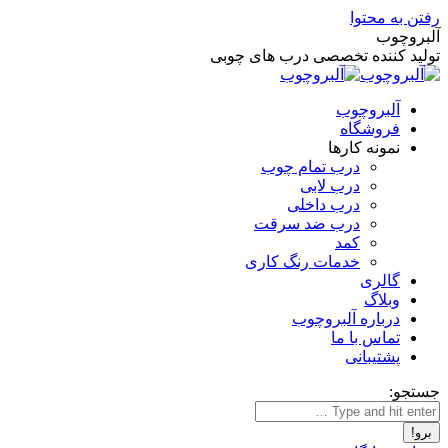
رفتن به محتوا
آلبروچوب
تولید کننده تخصصی درب های چوبی
آلبروچوب
فروشگاه
نمونه کارها
درب تمام چوب
درب لابی
درب داخلی
درب ضد سرقت
کمد
خدمات رنگ کاری
گالری
وبلاگ
درباره آلبروچوب
تماس با ما
پشتیبانی
جستجو: