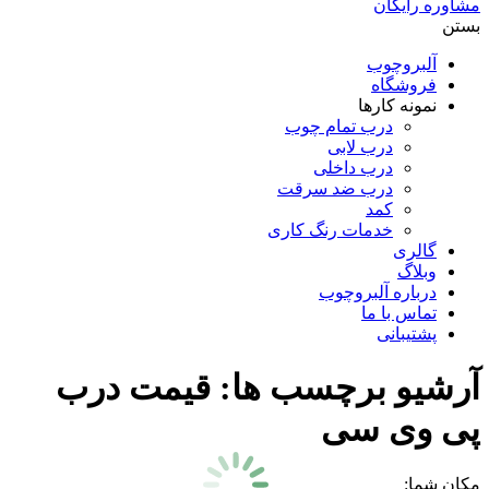
مشاوره رایگان
بستن
آلبروچوب
فروشگاه
نمونه کارها
درب تمام چوب
درب لابی
درب داخلی
درب ضد سرقت
کمد
خدمات رنگ کاری
گالری
وبلاگ
درباره آلبروچوب
تماس با ما
پشتیبانی
آرشیو برچسب ها:
قیمت درب
پی وی سی
مکان شما: