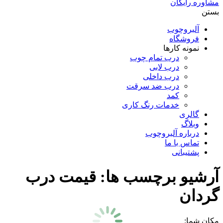
مشاوره رایگان
بستن
آلبروچوب
فروشگاه
نمونه کارها
درب تمام چوب
درب لابی
درب داخلی
درب ضد سرقت
کمد
خدمات رنگ کاری
گالری
وبلاگ
درباره آلبروچوب
تماس با ما
پشتیبانی
آرشیو برچسب ها:
قیمت درب
گردان
مکان شما: