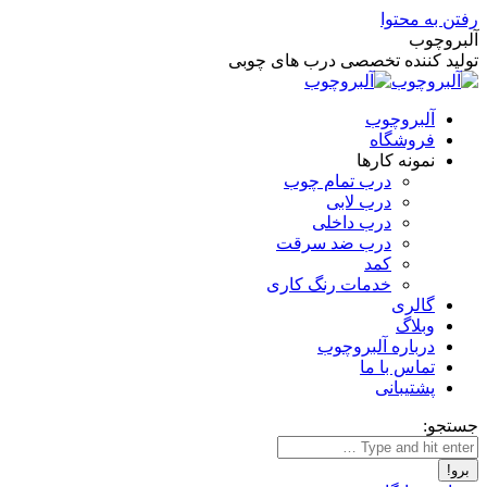
رفتن به محتوا
آلبروچوب
تولید کننده تخصصی درب های چوبی
آلبروچوب
فروشگاه
نمونه کارها
درب تمام چوب
درب لابی
درب داخلی
درب ضد سرقت
کمد
خدمات رنگ کاری
گالری
وبلاگ
درباره آلبروچوب
تماس با ما
پشتیبانی
جستجو: