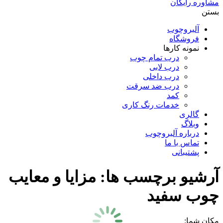
مشاوره رایگان
بستن
آلبروچوب
فروشگاه
نمونه کارها
درب تمام چوب
درب لابی
درب داخلی
درب ضد سرقت
کمد
خدمات رنگ کاری
گالری
وبلاگ
درباره آلبروچوب
تماس با ما
پشتیبانی
آرشیو برچسب ها:
مزایا و معایب
چوب سفید
مکان شما: