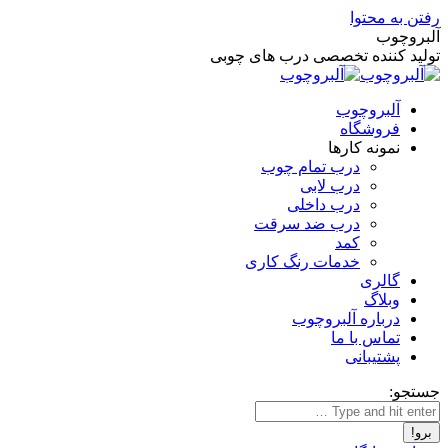
رفتن به محتوا
آلبروچوب
تولید کننده تخصصی درب های چوبی
آلبروچوب
فروشگاه
نمونه کارها
درب تمام چوب
درب لابی
درب داخلی
درب ضد سرقت
کمد
خدمات رنگ کاری
گالری
وبلاگ
درباره آلبروچوب
تماس با ما
پشتیبانی
جستجو: