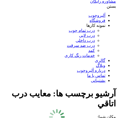
مشاوره رایگان
بستن
آلبروچوب
فروشگاه
نمونه کارها
درب تمام چوب
درب لابی
درب داخلی
درب ضد سرقت
کمد
خدمات رنگ کاری
گالری
وبلاگ
درباره آلبروچوب
تماس با ما
پشتیبانی
آرشیو برچسب ها:
معایب درب
اتاقي
مکان شما: