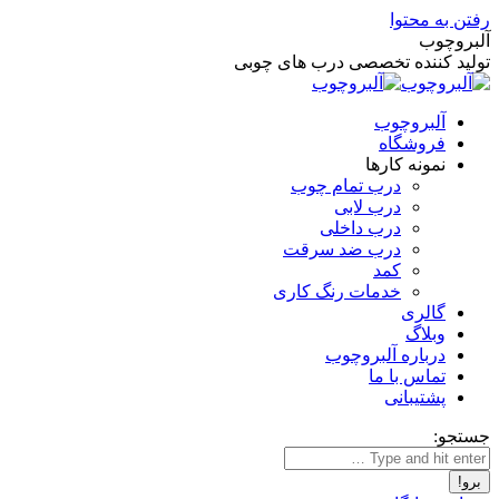
رفتن به محتوا
آلبروچوب
تولید کننده تخصصی درب های چوبی
آلبروچوب
فروشگاه
نمونه کارها
درب تمام چوب
درب لابی
درب داخلی
درب ضد سرقت
کمد
خدمات رنگ کاری
گالری
وبلاگ
درباره آلبروچوب
تماس با ما
پشتیبانی
جستجو: