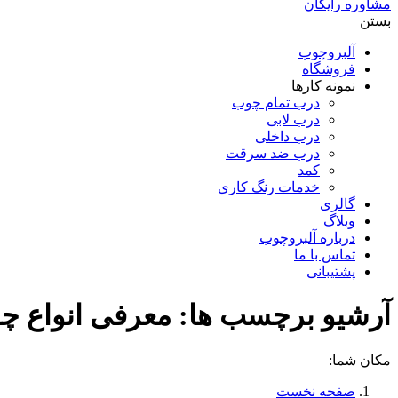
مشاوره رایگان
بستن
آلبروچوب
فروشگاه
نمونه کارها
درب تمام چوب
درب لابی
درب داخلی
درب ضد سرقت
کمد
خدمات رنگ کاری
گالری
وبلاگ
درباره آلبروچوب
تماس با ما
پشتیبانی
آرشیو برچسب ها:
معرفی انواع چ
مکان شما:
صفحه نخست