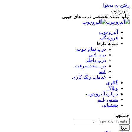
رفتن به محتوا
آلبروچوب
تولید کننده تخصصی درب های چوبی
آلبروچوب
فروشگاه
نمونه کارها
درب تمام چوب
درب لابی
درب داخلی
درب ضد سرقت
کمد
خدمات رنگ کاری
گالری
وبلاگ
درباره آلبروچوب
تماس با ما
پشتیبانی
جستجو: