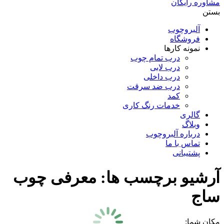
مشاوره رایگان
بستن
آلبروچوب
فروشگاه
نمونه کارها
درب تمام چوب
درب لابی
درب داخلی
درب ضد سرقت
کمد
خدمات رنگ کاری
گالری
وبلاگ
درباره آلبروچوب
تماس با ما
پشتیبانی
آرشیو برچسب ها:
معرفی چوب
ساج
مکان شما: