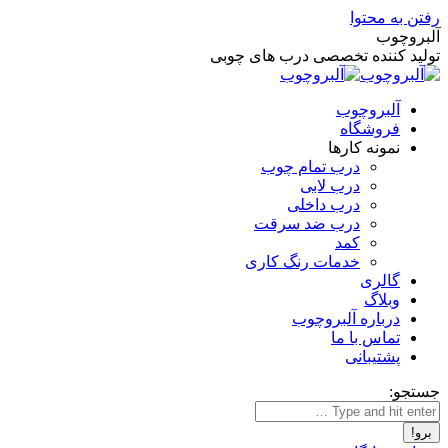
رفتن به محتوا
آلبروچوب
تولید کننده تخصصی درب های چوبی
آلبروچوب
فروشگاه
نمونه کارها
درب تمام چوب
درب لابی
درب داخلی
درب ضد سرقت
کمد
خدمات رنگ کاری
گالری
وبلاگ
درباره آلبروچوب
تماس با ما
پشتیبانی
جستجو: